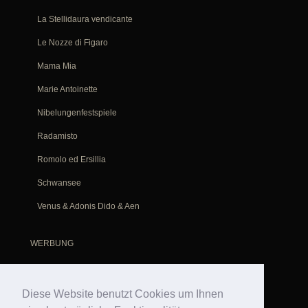
La Stellidaura vendicante
Le Nozze di Figaro
Mama Mia
Marie Antoinette
Nibelungenfestspiele
Radamisto
Romolo ed Ersillia
Schwansee
Venus & Adonis Dido & Aeneas
WERBUNG
PRIVAT
Diese Website benutzt Cookies um Ihnen